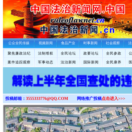
>
公众全民传媒
视频新闻
食品产业
时事新闻
社会观察
法
聚焦廉政法纪
法制维权
全民论坛
政要论坛
全民参政
案件追踪观察
军事动态
法治新闻
国际新闻
全民康养
投稿邮箱：
3555333776@QQ.COM
网络推广投稿
点击进入>>>