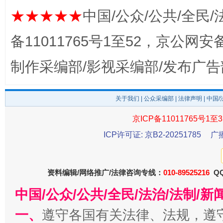
★★★★★
中国/公众/公共/全民/
备11011765号1至52，京公网安备：
东山县通报“牛蛙产品抗生素超标问题”
法
制作采编部/影视采编部/发布广告
关于我们
|
公众采编部
|
法律声明
| 中国
京ICP备11011765号1至3
ICP许可证: 京B2-20251785
广
千年窑火 生生不息
一
资料编辑/网络推广/法律咨询专线：
010-89525216
QQ
中国/公众/公共/全民/法治/法制/
一、
遵守各国有关法律、法规，遵