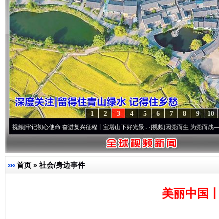
1
2
3
4
5
6
7
8
9
10
牢记初心使命 奋进复兴征程丨宝塔山下好光景..
·[视频]
因党而生 为党而战——百年“纪”
首页
»
社会/身边事件
美丽中国丨