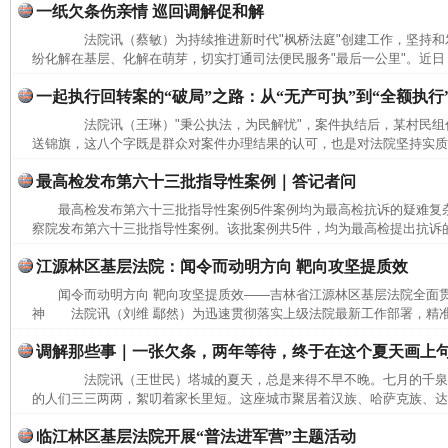
一纸欠条伤亲情 巡回调解促和解
法院讯（蔡敏）为持续推进新时代"枫桥法庭"创建工作，坚持和发
纷化解在基层、化解在萌芽，切实打通司法便民服务"最后一公里"。近日，
一起执行回转案的“破局”之路：从“无产可执”到“全额执行
法院讯（王琳）"秉公执法，为民解忧"，案件执结后，某村民组
送锦旗，这八个字既是群众对案件办理结果的认可，也是对法院坚持实质化
最高检发布第六十三批指导性案例｜答记者问
最高检发布第六十三批指导性案例5件案例均为最高检抗诉的疑难
察院发布第六十三批指导性案例。该批案例共5件，均为最高检提出抗诉的
江源林区基层法院：闻令而动明方向 靶向攻坚提质效
闻令而动明方向 靶向攻坚提质效——吉林省江源林区基层法院全面
神 法院讯（刘维 鄢然）为迅速贯彻落实上级法院最新工作部署，精准
调解那些事｜一张欠条，两年等待，终于在这个夏天画上
法院讯（王世民）塔城的夏天，总是来得不早不晚。七月的千泉
的人们三三两两，絮叨着家长里短。这座城市聚居着汉族、哈萨克族、达斡
临江林区基层法院开展“普法进军营”主题活动