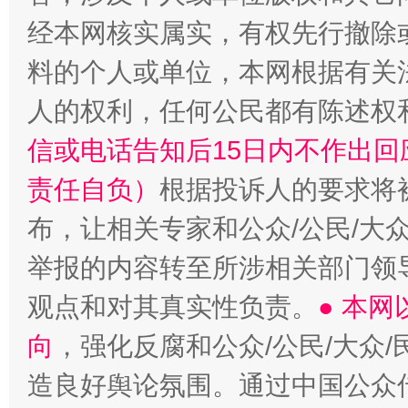
经本网核实属实，有权先行撤除
料的个人或单位，本网根据有关
人的权利，任何公民都有陈述权
信或电话告知后15日内不作出
责任自负）
根据投诉人的要求将
布，让相关专家和公众/公民/大
东山县通报“牛蛙产品抗生素超标问题”
法
举报的内容转至所涉相关部门领
观点和对其真实性负责。
● 本
向
，强化反腐和公众/公民/大众
造良好舆论氛围。通过中国公众传