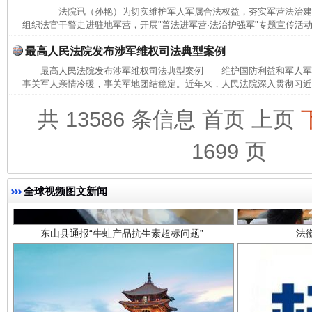
法院讯（孙艳）为切实维护军人军属合法权益，夯实军营法治建
完善运行机制助力责任有效落实
一纸欠条
组织法官干警走进驻地军营，开展"普法进军营·法治护强军"专题宣传活动
最高人民法院发布涉军维权司法典型案例
最高人民法院发布涉军维权司法典型案例 维护国防利益和军人军
事关军人亲情冷暖，事关军地团结稳定。近年来，人民法院深入贯彻习近平
共 13586 条信息
首页
上页
1699 页
全球视频图文新闻
东山县通报“牛蛙产品抗生素超标问题”
法