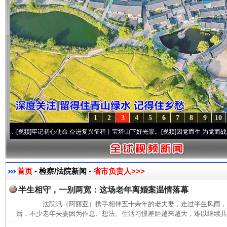
1
2
3
4
5
6
7
8
9
10
频]
牢记初心使命 奋进复兴征程丨宝塔山下好光景..
·[视频]
因党而生 为党而战——百年“
首页
- 检察/法院新闻 -
省市负责人>>>
半生相守，一别两宽：这场老年离婚案温情落幕
法院讯（阿丽亚）携手相伴五十余年的老夫妻，走过半生风雨，
后，不少老年夫妻因为作息、想法、生活习惯差距越来越大，难以继续共同