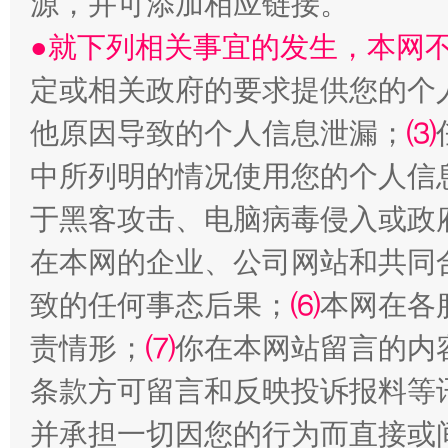
源，并可添加相应链接。
全民健身五年计划来了！等你上场
●就下列相关事宜的发生，本网
定或相关政府的要求提供您的个
他原因导致的个人信息泄漏；
⑶
中所列明的情况使用您的个人信
于黑客攻击、电脑病毒侵入或政
在本网的企业、公司网站和共同
阿坝州三大球赛在茂县开幕
规模最
致的任何事态后果；
⑹
本网在各
责情形；
⑺
你在本网站留言的内
条款方可留言和反映投诉报料等
并承担一切因您的行为而直接或