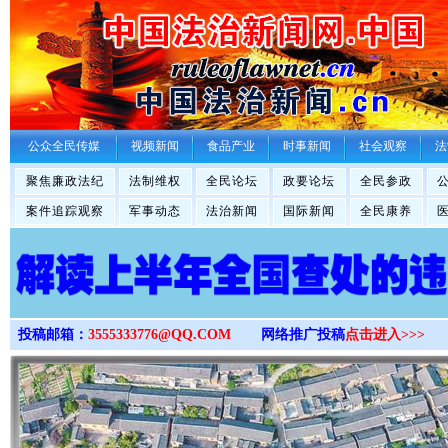
>
公众全民传媒
视频新闻
食品产业
时事新闻
社会观察
法
聚焦廉政法纪
法制维权
全民论坛
政要论坛
全民参政
案件追踪观察
军事动态
法治新闻
国际新闻
全民康养
投稿邮箱：
3555333776@QQ.COM
网络推广投稿
点击进入>>>