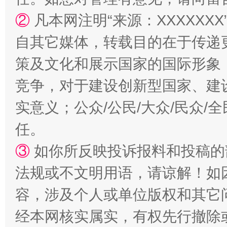
镜头丨大暑三秋近
山西：不
②
凡本网注明“来源：XXXXX
自其它媒体，转载目的在于传递
策及文化和展示国家的国际形象
竞争，对于建设创新型国家、建
实意义；公众/公民/大众/民众
任。
如何以同查同治破解风腐交织难题
养老服务
③
如你所反映投诉报料和投稿的
法规或不文明用语，请谅解！如
容，涉及个人或单位版权和其它
经本网核实属实，有权先行撤除