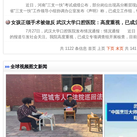
近日，河南"三支一扶"考试成绩公布，部分岗位出现高分断层现象
省"三支一扶"工作领导小组协调办公室发布《声明》称，已成立工作组，针
女孩正颌手术被做反 武汉大学口腔医院：高度重视，已成
7月27日，武汉大学口腔医院发布情况通报：情况通报 近日
的报道引发社会关注。我院高度重视，已成立专项调查组开展核查，目前，
完善运行机制助力责任有效落实
共 1122 条信息
首页
上页
下页
末页
共 141
全球视频图文新闻
一纸欠条伤亲情 巡回调解促和解..
行