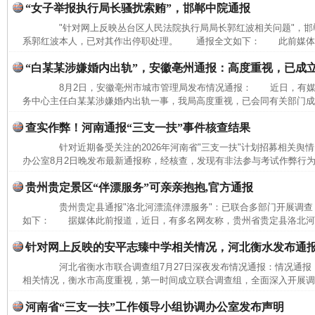
“女子举报执行局长骚扰索贿”，邯郸中院通报
"针对网上反映丛台区人民法院执行局局长郭红波相关问题"，邯
系郭红波本人，已对其作出停职处理。 通报全文如下： 此前媒体报
“白某某涉嫌婚内出轨”，安徽亳州通报：高度重视，已成
8月2日，安徽亳州市城市管理局发布情况通报： 近日，有媒
务中心主任白某某涉嫌婚内出轨一事，我局高度重视，已会同有关部门成立
查实作弊！河南通报“三支一扶”事件核查结果
针对近期备受关注的2026年河南省"三支一扶"计划招募相关舆情
办公室8月2日晚发布最新通报称，经核查，发现有非法参与考试作弊行为
贵州贵定景区“伴漂服务”可亲亲抱抱,官方通报
贵州贵定县通报"洛北河漂流伴漂服务"：已联合多部门开展调查
如下： 据媒体此前报道，近日，有多名网友称，贵州省贵定县洛北河（
针对网上反映的安平志臻中学相关情况，河北衡水发布通
河北省衡水市联合调查组7月27日深夜发布情况通报：情况通
相关情况，衡水市高度重视，第一时间成立联合调查组，全面深入开展调查
河南省“三支一扶”工作领导小组协调办公室发布声明