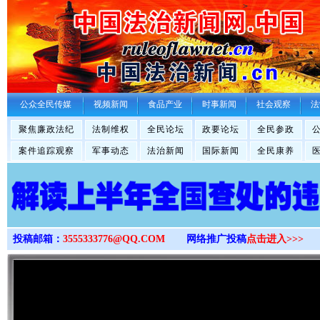
>
公众全民传媒
视频新闻
食品产业
时事新闻
社会观察
法
聚焦廉政法纪
法制维权
全民论坛
政要论坛
全民参政
案件追踪观察
军事动态
法治新闻
国际新闻
全民康养
投稿邮箱：
3555333776@QQ.COM
网络推广投稿
点击进入>>>