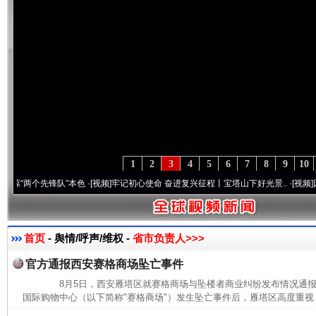
1
2
3
4
5
6
7
8
9
10
两个先锋队”本色
·[视频]
牢记初心使命 奋进复兴征程丨宝塔山下好光景..
·[视频]
因党而生
首页
- 舆情/呼声/维权 -
省市负责人>>>
官方通报西安赛格商场坠亡事件
8月5日，西安雁塔区就赛格商场与坠楼者商业纠纷发布情况通
国际购物中心（以下简称"赛格商场"）发生坠亡事件后，雁塔区高度重视，