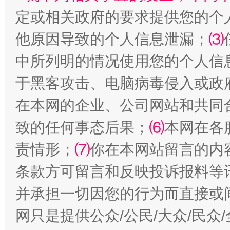
定或相关政府的要求提供您的个
他原因导致的个人信息泄漏；
⑶
从幼儿园到大学，有这些资助
“
中所列明的情况使用您的个人信
于黑客攻击、电脑病毒侵入或政
在本网的企业、公司网站和共同
致的任何事态后果；
⑹
本网在各
责情形；
⑺
你在本网站留言的内
条款方可留言和反映投诉报料等
并承担一切因您的行为而直接或
事关残疾人未来5年
让
网只是提供公众/公民/大众/民