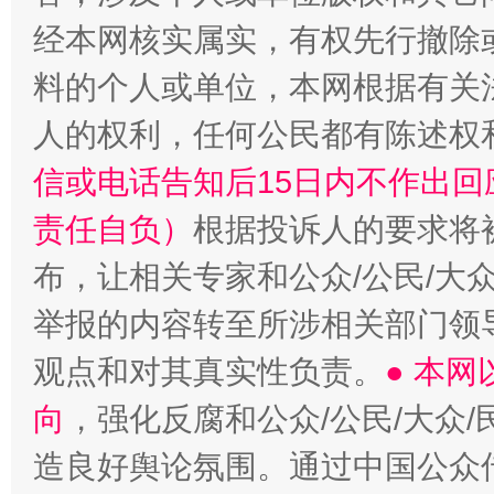
经本网核实属实，有权先行撤除
料的个人或单位，本网根据有关
人的权利，任何公民都有陈述权
完善运行机制助力责任有效落实
一纸欠条
信或电话告知后15日内不作出
责任自负）
根据投诉人的要求将
布，让相关专家和公众/公民/大
举报的内容转至所涉相关部门领
观点和对其真实性负责。
● 本
向
，强化反腐和公众/公民/大众
东山县通报“牛蛙产品抗生素超标问题”
法
造良好舆论氛围。通过中国公众传