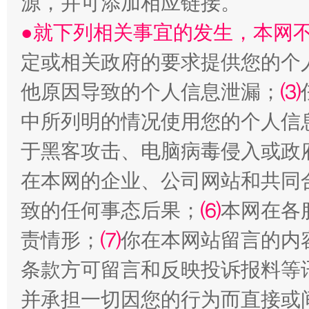
源，并可添加相应链接。
●就下列相关事宜的发生，本网
定或相关政府的要求提供您的个
他原因导致的个人信息泄漏；
⑶
全民健身五年计划来了！等你上场
中所列明的情况使用您的个人信
于黑客攻击、电脑病毒侵入或政
在本网的企业、公司网站和共同
致的任何事态后果；
⑹
本网在各
责情形；
⑺
你在本网站留言的内
条款方可留言和反映投诉报料等
阿坝州三大球赛在茂县开幕
规模最
并承担一切因您的行为而直接或