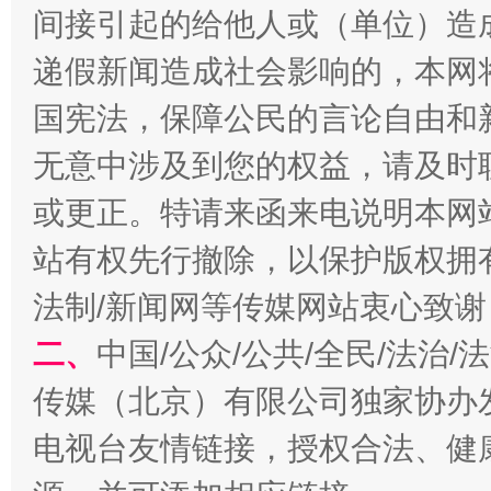
间接引起的给他人或（单位）造
递假新闻造成社会影响的，本网
揭开“小金库”的免责幌子
国宪法，保障公民的言论自由和
无意中涉及到您的权益，请及时
或更正。特请来函来电说明本网
站有权先行撤除，以保护版权拥有者
法制/新闻网等传媒网站衷心致谢
二、
中国/公众/公共/全民/法治
受贿1.44亿！段成刚被判无期
从幼儿
传媒（北京）有限公司独家协办
电视台友情链接，授权合法、健