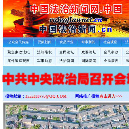
>
公众全民传媒
视频新闻
食品产业
时事新闻
社会观察
法
聚焦廉政法纪
法制维权
全民论坛
政要论坛
全民参政
案件追踪观察
军事动态
法治新闻
国际新闻
全民康养
投稿邮箱：
3555333776@QQ.COM
网络推广投稿
点击进入>>>