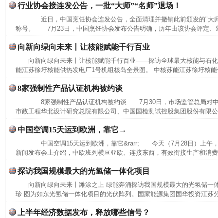
行业协会接连发公告，一批“大师”“名师”退场！
近日，中国烹饪协会连发公告，全面清理并撤销此前颁发的"大师""
称号。 7月23日，中国烹饪协会发布公告明确，历年由该协会评定、颁
向新向绿向未来丨让核能赋能千行百业
向新向绿向未来丨让核能赋能千行百业——探访全球最大核能与石
能江苏徐圩核能供热发电厂1号机组核岛全景图。 中核苏能江苏徐圩核能供
8家强制性产品认证机构被约谈
8家强制性产品认证机构被约谈 7月30日，市场监管总局对中
市政工程华北设计研究总院有限公司、中国国检测试控股集团股份有限公司
中国空调15天运到欧洲，靠它→
中国空调15天运到欧洲，靠它&rarr; 今天（7月28日）上
新闻发布会上介绍，中欧班列横亘亚欧、连接东西，有效衔接生产和消费，
探访我国规模最大的光氢储一体化项目
向新向绿向未来丨滩涂之上 绿能奔涌探访我国规模最大的光氢储一
珍 图为如东光氢储一体化项目的光伏阵列。国家能源集团国华投资江苏
上半年经济数据发布，释放哪些信号？