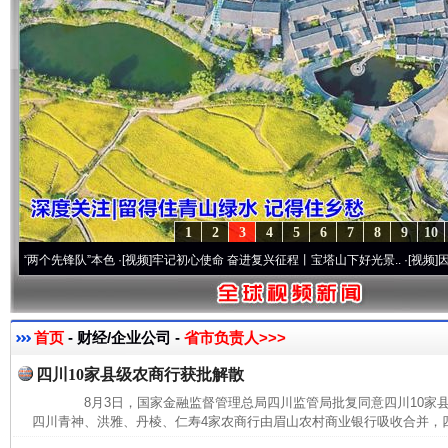
1
2
3
4
5
6
7
8
9
10
个先锋队”本色
·[视频]
牢记初心使命 奋进复兴征程丨宝塔山下好光景..
·[视频]
因党而生 
首页
- 财经/企业公司 -
省市负责人>>>
四川10家县级农商行获批解散
8月3日，国家金融监督管理总局四川监管局批复同意四川10家
四川青神、洪雅、丹棱、仁寿4家农商行由眉山农村商业银行吸收合并，四