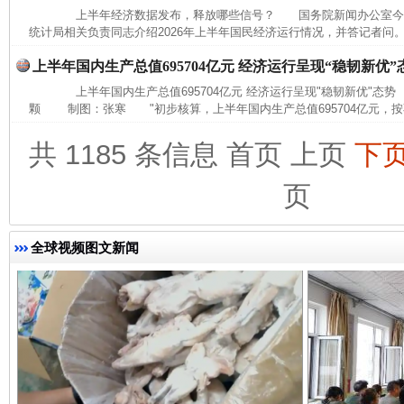
上半年经济数据发布，释放哪些信号？ 国务院新闻办公室今
统计局相关负责同志介绍2026年上半年国民经济运行情况，并答记者问。
上半年国内生产总值695704亿元 经济运行呈现“稳韧新优”
上半年国内生产总值695704亿元 经济运行呈现"稳韧新优"态
颗 制图：张寒 "初步核算，上半年国内生产总值695704亿元，按
完善运行机制助力责任有效落实
一纸欠条
共 1185 条信息
首页
上页
下
页
全球视频图文新闻
东山县通报“牛蛙产品抗生素超标问题”
法