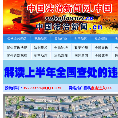
>
公众全民传媒
视频新闻
食品产业
时事新闻
社会观察
法
聚焦廉政法纪
法制维权
全民论坛
政要论坛
全民参政
案件追踪观察
军事动态
法治新闻
国际新闻
全民康养
投稿邮箱：
3555333776@QQ.COM
网络推广投稿
点击进入>>>