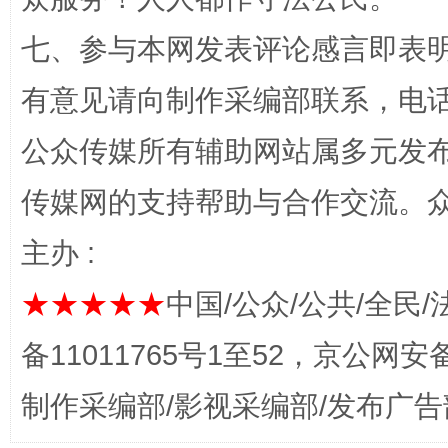
七、参与本网发表评论感言即表明
“蜀中异人”王建安的艺术幻境
有意见请向制作采编部联系，电话：0
公众传媒所有辅助网站属多元发
传媒网的支持帮助与合作交流。
主办 :
★★★★★
中国/公众/公共/全民/
完善运行机制助力责任有效落实
一纸欠条
备11011765号1至52，京公网安备：
制作采编部/影视采编部/发布广告