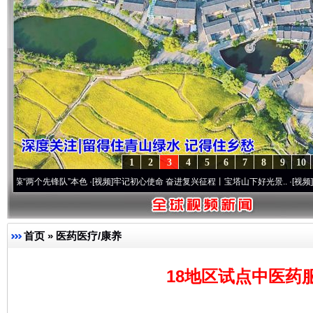
1
2
3
4
5
6
7
8
9
10
先锋队”本色
·[视频]
牢记初心使命 奋进复兴征程丨宝塔山下好光景..
·[视频]
因党而生 为
首页
»
医药医疗/康养
18地区试点中医药