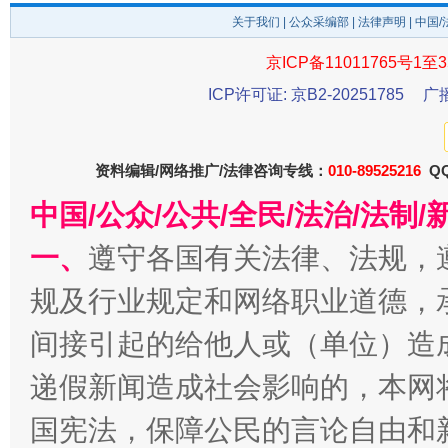
关于我们
|
公众采编部
|
法律声明
| 中国
京ICP备11011765号1至3
ICP许可证: 京B2-20251785
广
东山县通报“牛蛙产品抗生素超标问题”
法
资料编辑/网络推广/法律咨询专线：
010-89525216
QQ
中国/公众/公共/全民/法治/法
一、
遵守各国有关法律、法规，
规及行业规定和网络职业道德，
间接引起的给他人或（单位）造
递假新闻造成社会影响的，本网
千年窑火 生生不息
一
国宪法，保障公民的言论自由和