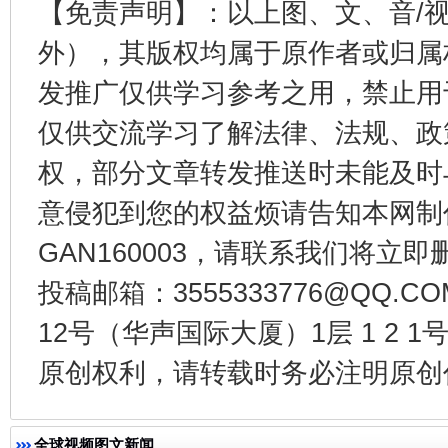
【免责声明】：以上图、文、音/
外），其版权均属于原作者或归属
发推广仅供学习参考之用，禁止用
仅供交流学习了解法律、法规、政
权，部分文章转发推送时未能及时
东山县通报“牛蛙产品抗生素超标问题”
法
意侵犯到您的权益烦请告知本网制作采编
GAN160003，请联系我们将立即删
投稿邮箱：3555333776@QQ
12号（华声国际大厦）1层 1 2
原创权利，请转载时务必注明原创作
千年窑火 生生不息
一
全球视频图文新闻