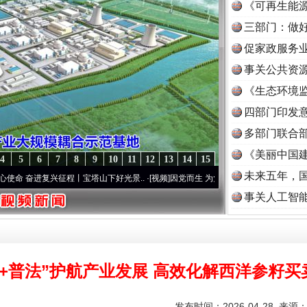
《可再生能源
三部门：做好
促家政服务业
事关公共资
《生态环境监
读
四部门印发
多部门联合部
《美丽中国建
4
5
6
7
8
9
10
11
12
13
14
15
未来五年，
兴征程丨宝塔山下好光景..
·[视频]
因党而生 为党而战——百年“纪”事⑧加强纪律..
·[视
事关人工智
解+普法”护航产业发展 高效化解西洋参籽买
发布时间：2026-04-28 来源