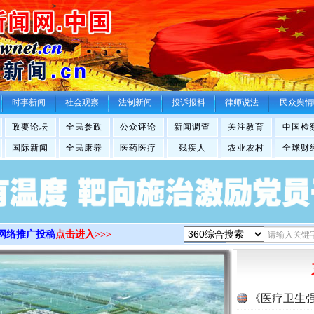
>
时事新闻
社会观察
法制新闻
投诉报料
律师说法
民众舆情
政要论坛
全民参政
公众评论
新闻调查
关注教育
中国检
国际新闻
全民康养
医药医疗
残疾人
农业农村
全球财
网络推广投稿
点击进入>>>
《医疗卫生