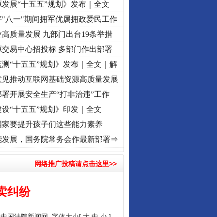
发展“十五五”规划》发布｜全文
"八一"期间拥军优属拥政爱民工作
高质量发展 九部门出台19条举措
源交易中心招投标 多部门作出部署
测“十五五”规划》发布｜全文｜解
意见推动互联网基础资源高质量发展
署开展安全生产“打非治违”工作
设“十五五”规划》印发｜全文
国家要提升孩子们这些能力素养
频]
牢记初心使命 奋进复兴征程丨“转折之城”激荡..
·[视频]
牢记初心使命 奋进复兴征程丨红
能发展，国务院常务会作最新部署⇒
网络推广投稿请点击这里>>
卖纠纷
：
中国法院新闻网
字体大小[
大
中
小
]