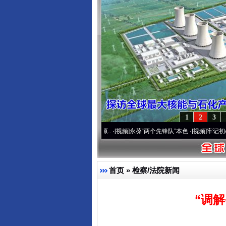
1
2
3
0周年 深刻改变雪域高原..
·[视频]
永葆“两个先锋队”本色
·[视频]
牢记初心使命 奋进复
首页
»
检察/法院新闻
“调