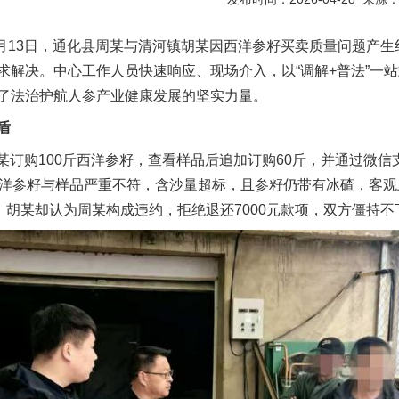
年4月13日，通化县周某与清河镇胡某因西洋参籽买卖质量问题产
求解决。中心工作人员快速响应、现场介入，以“调解+普法”一
了法治护航人参产业健康发展的坚实力量。
盾
某订购100斤西洋参籽，查看样品后追加订购60斤，并通过微信支付
西洋参籽与样品严重不符，含沙量超标，且参籽仍带有冰碴，客
，胡某却认为周某构成违约，拒绝退还7000元款项，双方僵持