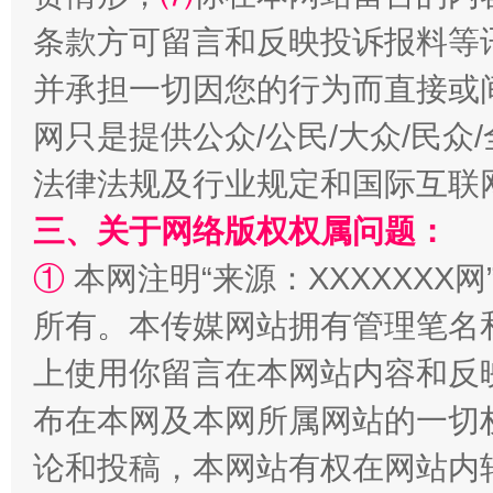
事关残疾人未来5年
让
条款方可留言和反映投诉报料等
并承担一切因您的行为而直接或
网只是提供公众/公民/大众/民
法律法规及行业规定和国际互联
三、关于网络版权权属问题：
①
本网注明“来源：XXXXXXX网
所有。本传媒网站拥有管理笔名
规模最大的光氢储一体化项目
走走
上使用你留言在本网站内容和反
布在本网及本网所属网站的一切
论和投稿，本网站有权在网站内