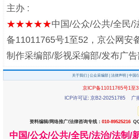
主办 :
完善运行机制助力责任有效落实
行
★★★★★
中国/公众/公共/全民/
备11011765号1至52，京公网安备：
制作采编部/影视采编部/发布广告
关于我们
|
公众采编部
|
法律声明
| 中国
京ICP备11011765号1至3
法徽映军营 权益有保障
让
ICP许可证: 京B2-20251785
广
资料编辑/网络推广/法律咨询专线：
010-89525216
QQ
中国/公众/公共/全民/法治/法