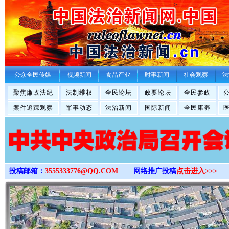
>
公众全民传媒
视频新闻
食品产业
时事新闻
社会观察
法
聚焦廉政法纪
法制维权
全民论坛
政要论坛
全民参政
案件追踪观察
军事动态
法治新闻
国际新闻
全民康养
投稿邮箱：
3555333776@QQ.COM
网络推广投稿
点击进入>>>