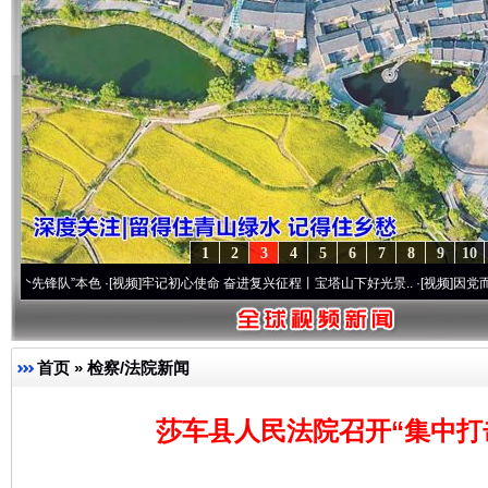
1
2
3
4
5
6
7
8
9
10
队”本色
·[视频]
牢记初心使命 奋进复兴征程丨宝塔山下好光景..
·[视频]
因党而生 为党而
首页
»
检察/法院新闻
莎车县人民法院召开“集中打