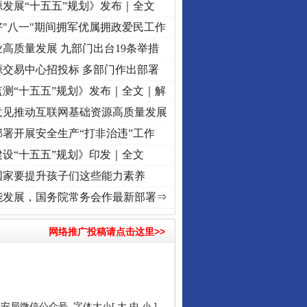
发展“十五五”规划》发布｜全文
"八一"期间拥军优属拥政爱民工作
高质量发展 九部门出台19条举措
源交易中心招投标 多部门作出部署
测“十五五”规划》发布｜全文｜解
意见推动互联网基础资源高质量发展
署开展安全生产“打非治违”工作
设“十五五”规划》印发｜全文
国家要提升孩子们这些能力素养
进复兴征程丨“转折之城”激荡..
·[视频]
牢记初心使命 奋进复兴征程丨红船起航处 潮起.
能发展，国务院常务会作最新部署⇒
网络推广投稿请点击这里>>
网安局微信公众号
字体大小[
大
中
小
]