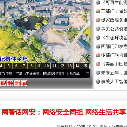
《可再生能源
三部门：做好
促家政服务业
事关公共资
《生态环境监
读
四部门印发
多部门联合部
《美丽中国建
4
5
6
7
8
9
10
11
12
13
14
15
未来五年，
好光景..
·[视频]
因党而生 为党而战——百年“纪”事⑧加强纪律..
·[视频]
牢记初心使命 奋
事关人工智
网警话网安：网络安全同担 网络生活共享
发布时间：2025-10-21 来源：
公安部