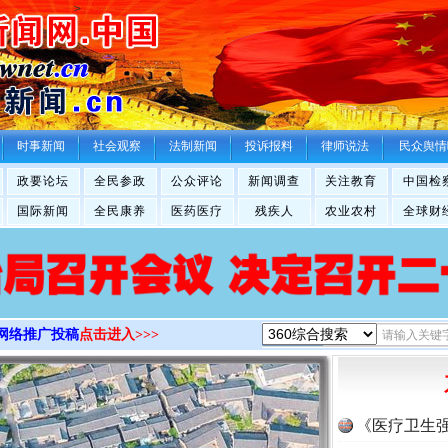
>
时事新闻
社会观察
法制新闻
投诉报料
律师说法
民众舆情
政要论坛
全民参政
公众评论
新闻调查
关注教育
中国检
国际新闻
全民康养
医药医疗
残疾人
农业农村
全球财
网络推广投稿
点击进入>>>
《医疗卫生