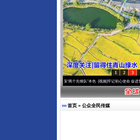
1
2
3
雪域高原..
·[视频]
永葆“两个先锋队”本色
·[视频]
牢记初心使命 奋进复兴征程丨宝塔山下
首页
»
公众全民传媒