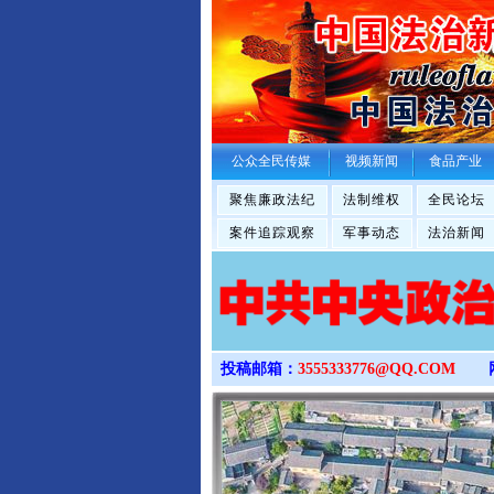
公众全民传媒
视频新闻
食品产业
聚焦廉政法纪
法制维权
全民论坛
案件追踪观察
军事动态
法治新闻
投稿邮箱：
3555333776@QQ.COM