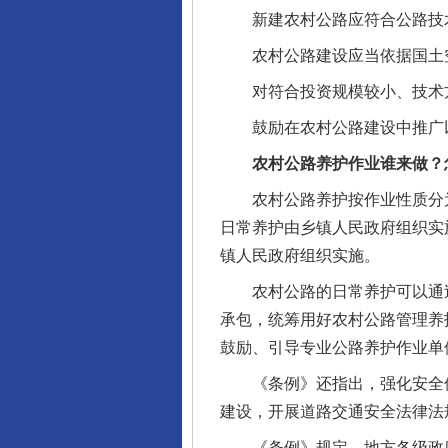
新建农村公路应符合公路技术
农村公路建设应当依据国土空
对符合投资规模较小、技术方
鼓励在农村公路建设中推广
完善运行机制助力责任有效落
农村公路养护作业谁来做？
农村公路养护按作业性质分为
日常养护由乡镇人民政府组织实
镇人民政府组织实施。
农村公路的日常养护可以通过
承包，统筹用好农村公路管理养
鼓励、引导专业公路养护作业单
《条例》还指出，强化安全保
东山县通报“牛蛙产品抗生素超标问
建设，开展道路交通安全法律法
《条例》规定，地方各级政府