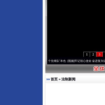
1
2
3
改变雪域高原..
·[视频]
永葆“两个先锋队”本色
·[视频]
牢记初心使命 奋进复兴征程丨宝塔
首页
»
法制新闻