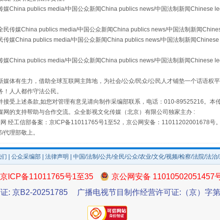
publics media/中国公众新闻China publics news/中国法制新闻Chinese l
a publics media/中国公众新闻China publics news/中国法制新闻Chinese
 publics media/中国公众新闻China publics news/中国法制新闻Chinese 
场
事关残疾人未来5年
publics media/中国公众新闻China publics news/中国法制新闻Chinese l
媒体有生力，借助全球互联网主阵地，为社会/公众/民众/公民人才铺垫一个话语权平
务！人人都作守法公民。
接受上述条款,如您对管理有意见请向制作采编部联系，电话：010-89525216。
媒网的支持帮助与合作交流。众全影视文化传媒（北京）有限公司独家主办 :
网 经工信部备案：京ICP备11011765号1至52，京公网安备：11011202001678号
部/代理部敬上。
我们
|
公众采编部
|
法律声明
| 中国/法制/公共/全民/公众/农业/文化/视频/检察/法院/法治
京ICP备11011765号1至35
京公网安备 11010502051457
规模最大的光氢储一体化项目
证: 京B2-20251785
广播电视节目制作经营许可证:（京）字第3