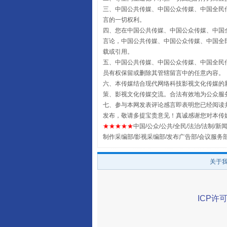
三、中国公共传媒、中国公众传媒、中国全民传媒China 
言的一切权利。
四、您在中国公共传媒、中国公众传媒、中国全民传媒Chin
言论，中国公共传媒、中国公众传媒、中国全民传媒China
载或引用。
全民健身五年计划来了！等你上
五、中国公共传媒、中国公众传媒、中国全民传媒China 
员有权保留或删除其管辖留言中的任意内容。
六、本传媒结合现代网络科技影视文化传媒的新
策、影视文化传媒交流。合法有效地为公众服
七、参与本网发表评论感言即表明您已经阅读并
发布，敬请多提宝贵意见！真诚感谢您对本传
★★★★★
中国/公众/公共/全民/法治/法制/新闻
制作采编部/影视采编部/发布广告部/会议服务
关于
阿坝州三大球赛在茂县开幕
ICP许可