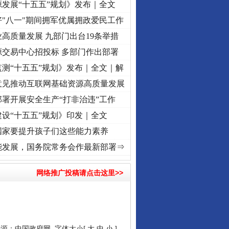
发展“十五五”规划》发布｜全文
"八一"期间拥军优属拥政爱民工作
高质量发展 九部门出台19条举措
源交易中心招投标 多部门作出部署
测“十五五”规划》发布｜全文｜解
意见推动互联网基础资源高质量发展
署开展安全生产“打非治违”工作
设“十五五”规划》印发｜全文
国家要提升孩子们这些能力素养
 奋进复兴征程丨“转折之城”激荡..
·[视频]
牢记初心使命 奋进复兴征程丨红船起航处 潮
能发展，国务院常务会作最新部署⇒
网络推广投稿请点击这里>>
来源：
中国政府网
字体大小[
大
中
小
]