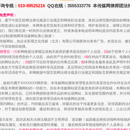
咨询专线：
010-89525216
QQ在线：3555333776 本传媒网律师团
和免责声明：
德，遵守中国互联网法律法规及行业规定和网络职业道德，承担法律范围内因你的网络
新闻造成社会影响的，本网将追究其相关法律和经济责任。维护各国宪法，保障公民的
我们，我们将在第一时间作出反映或更正。特请来函来电说明本网站提供内容系本人或
治/法制/新闻网等传媒网站衷心致谢！
新闻网等传媒网站，由众全影视文化传媒（北京）有限公司独家协办发布广告。欢迎合法、
并可添加相应链接。
律责任：⑴
本网根据法律规定或相关政府的要求提供您的个人信息；
⑵
由于您将个人
镜头丨大暑三秋近
列明的情况使用您的个人信息，由此所产生的纠纷责任；
⑷
任何由于黑客攻击、电脑病
者的网站在内）；
⑸
因不可抗拒导致的任何事态后果；
⑹
本网在各服务条款及声明中列
有条款方可留言和反映投诉报料等讯息投稿，其证明你已经阅读本网条款并承担一切因
民众/全民话语权平台。本网根据中国互联网法律法规及行业规定和国际互联网有关规定
作品，版权均属于XXXXXXX网所有。本传媒网站拥有管理笔名和代表某些合作伙伴在
本网及本网所属网站的一切权力。你在本传媒网站留言板发表的评论和投稿，本网站有
本网上述作品。已经本网授权使用作品的单位或网站，应在授权范围内使用，并注明“来
您对管理有意见，请向留言板管理员或向本传媒网站反映。
本传媒系列网站）的作品，均转载自其它媒体，转载目的在于传递更多信息，宣传国家的
，对于建设创新型国家、建设和谐社会、和谐世界都具有重大的现实意义；公众/公民/
显示发布，因涉及相关法律法规或不文明用语，请谅解！如因被反映投诉报料和投稿
网核实属实，有权先行撤除或暂时屏蔽。注：被反映投诉举报或报料的个人或单位，