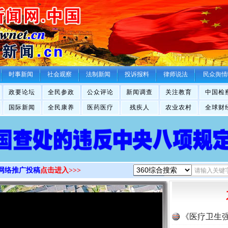
>
时事新闻
社会观察
法制新闻
投诉报料
律师说法
民众舆情
政要论坛
全民参政
公众评论
新闻调查
关注教育
中国检
国际新闻
全民康养
医药医疗
残疾人
农业农村
全球财
网络推广投稿
点击进入>>>
《医疗卫生