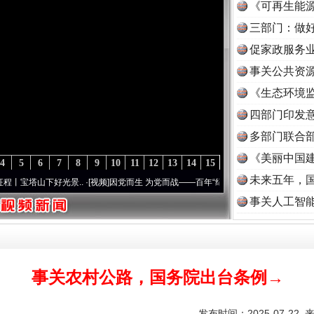
《可再生能源
三部门：做好
促家政服务业
事关公共资
《生态环境监
读
四部门印发
多部门联合部
《美丽中国建
4
5
6
7
8
9
10
11
12
13
14
15
未来五年，
山下好光景..
·[视频]
因党而生 为党而战——百年“纪”事⑧加强纪律..
·[视频]
牢记初心使命
事关人工智
事关农村公路，国务院出台条例→
发布时间：2025-07-22 