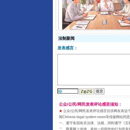
揭开“小金库”的免责幌子
法制新闻
发表感言：
受贿1.44亿！段成刚被判无期
公众/公民/网民发表评论感言须知：
★
公众/公民/网民发表评论感言仅供网友表达个人看法
闻Chinese legal system new
一、遵守各国有关法律、法规，同时遵守《
互
二、尊重网上道德，承担一切因您的行为而直