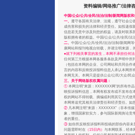
资料编辑/网络推广/法律
中国/公众/公共/全民/法治/法制/新闻网版权
一、
遵守各国有关法律、法规，遵守社会公
成伤害和损失的法律和经济责任。如投递假
信息若无意中涉及到您的权益，请及时联系
版权拥有者的权益。中国/公众/公共/全民/法
二、
中国/公众/公共/全民/法治/法制/
康网站和报刊电视台转载，并请注明来源，
●就下列相关事宜的发生，本网不承担任何法
国家大学科技园优化重塑工作
任何第三方根据本网各服务条款及声明中所
（包括在本网的企业、公司网站和共同合作
言的内容和反映投诉报料信息人承认本网所
本网无关。本网只是提供公众/公民/大众/
三、关于网络版权权属问题：
①
本网注明“来源：XXXXXXX网”的所有
映投诉报料信息，本网有权发布或不发布在
权的网站不得转载、摘编或利用其它方式使用
本网将追究其相关法律责任和经济责任。如
②
凡本网注明“来源：XXXXXXX”（非
象，增强国家软实力，参与国际新闻舆论竞争
者的重任。
③
如你所反映投诉报料和投稿的部份内容未
问题需即时在
（15日内）
与本网联系，经本