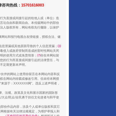
法律咨询热线：
15701616003
行为直接或间接引起的给他人或（单位）造
言论自由和新闻自由。本传媒网站中的部份
法人版权所有，网站有权先行撤除，以保护
健康网站和报刊电视台友情链接，授权合法、健
信息泄漏或其他原因导致的个人信息泄漏；
⑶
山西：不断增强治理腐败综合效能
毒侵入或政府管制而造成的暂时性网站关闭
明的使用方式或免责情形；
⑺
你在本网站留
您的行为而直接或间接引起的法律责任，与
将不定期更新本声明。
合作伙伴的网站上使用你留言在本网站内容和反
权在网站内转载或修改引用。但未经本网授
源于：XXXXXXX网”。违反上述声明者，
法律、法规、政策及文化和展示国家的国际形
大众/民众/全民勇于担任文化使者与和平使
的部份作品内容，涉及个人或单位版权和其它
本网根据有关法律法规规定，为维护举报人和