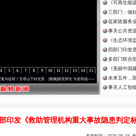
《可再生能源
三部门：做好
促家政服务业
事关公共资
《生态环境监
读
四部门印发
多部门联合部
《美丽中国建
4
5
6
7
8
9
10
11
12
13
14
15
未来五年，
丨宝塔山下好光景..
·[视频]
因党而生 为党而战——百年“纪”事⑧加强纪律..
·[视频]
牢记
事关人工智
部印发《救助管理机构重大事故隐患判定
发布时间：2025-05-19 