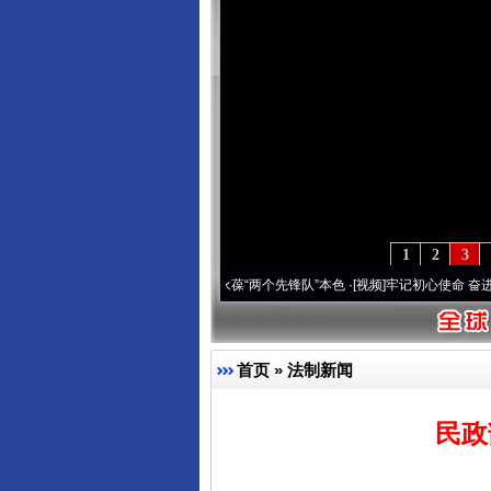
1
2
3
 深刻改变雪域高原..
·[视频]
永葆“两个先锋队”本色
·[视频]
牢记初心使命 奋进复兴征程
首页
»
法制新闻
民政