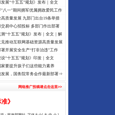
发展“十五五”规划》发布｜全文
"八一"期间拥军优属拥政爱民工作
高质量发展 九部门出台19条举措
源交易中心招投标 多部门作出部署
测“十五五”规划》发布｜全文｜解
意见推动互联网基础资源高质量发展
署开展安全生产“打非治违”工作
设“十五五”规划》印发｜全文
国家要提升孩子们这些能力素养
初心使命 奋进复兴征程丨“转折之城”激荡..
·[视频]
牢记初心使命 奋进复兴征程丨红船起航
能发展，国务院常务会作最新部署⇒
网络推广投稿请点击这里>>
标准》
来源：
民政部网站
字体大小[
大
中
小
]