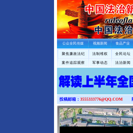
公众全民传媒
视频新闻
食品产业
聚焦廉政法纪
法制维权
全民论坛
案件追踪观察
军事动态
法治新闻
投稿邮箱：
3555333776@QQ.COM