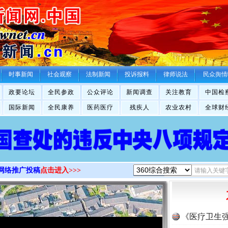
>
时事新闻
社会观察
法制新闻
投诉报料
律师说法
民众舆情
政要论坛
全民参政
公众评论
新闻调查
关注教育
中国检
国际新闻
全民康养
医药医疗
残疾人
农业农村
全球财
网络推广投稿
点击进入>>>
《医疗卫生