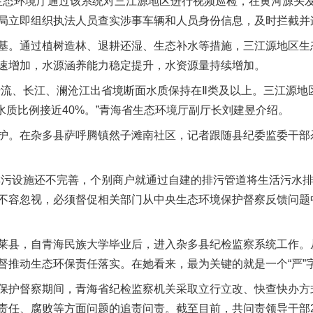
省生态环境厅通过该系统对三江源地区进行视频巡检，在黄河源头
局立即组织执法人员查实涉事车辆和人员身份信息，及时拦截并
。通过植树造林、退耕还湿、生态补水等措施，三江源地区生
速增加，水源涵养能力稳定提升，水资源量持续增加。
、长江、澜沧江出省境断面水质保持在Ⅱ类及以上。三江源地区
水质比例接近40%。”青海省生态环境厅副厅长刘建昱介绍。
。在杂多县萨呼腾镇然子滩南社区，记者跟随县纪委监委干部
设施还不完善，个别商户就通过自建的排污管道将生活污水排
不容忽视，必须督促相关部门从中央生态环境保护督察反馈问题
县，自青海民族大学毕业后，进入杂多县纪检监察系统工作。
督推动生态环保责任落实。在她看来，最为关键的就是一个“严”
护督察期间，青海省纪检监察机关采取立行立改、快查快办方
责任、腐败等方面问题的追责问责。截至目前，共问责领导干部2