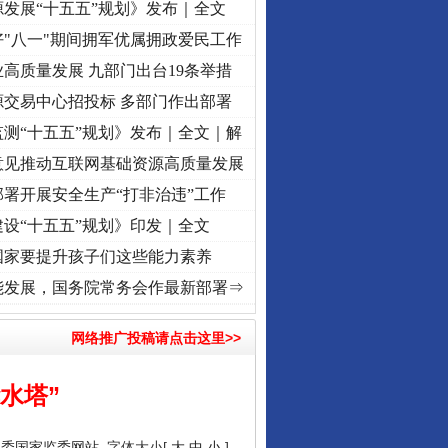
发展“十五五”规划》发布｜全文
"八一"期间拥军优属拥政爱民工作
高质量发展 九部门出台19条举措
源交易中心招投标 多部门作出部署
测“十五五”规划》发布｜全文｜解
意见推动互联网基础资源高质量发展
署开展安全生产“打非治违”工作
设“十五五”规划》印发｜全文
国家要提升孩子们这些能力素养
记初心使命 奋进复兴征程丨“转折之城”激荡..
·[视频]
牢记初心使命 奋进复兴征程丨红船起
能发展，国务院常务会作最新部署⇒
网络推广投稿请点击这里>>
水塔”
纪委国家监委网站
字体大小[
大
中
小
]