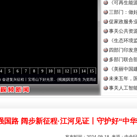
《可再生能源
三部门：做好
促家政服务业
事关公共资
《生态环境监
读
四部门印发
多部门联合部
《美丽中国建
4
5
6
7
8
9
10
11
12
13
14
15
未来五年，
程丨宝塔山下好光景..
·[视频]
因党而生 为党而战——百年“纪”事⑧加强纪律..
·[视频]
牢
事关人工智
强国路 阔步新征程·江河见证丨守护好“中华
发布时间：2024-09-18 来源：
中央