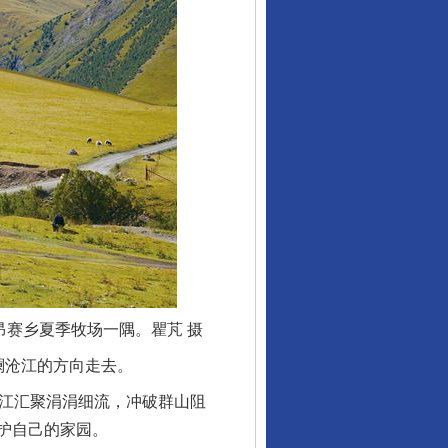
赛乡夏季牧场一隅。瞿芃 摄
澜沧江的方向走去。
江汇聚涓涓细流，冲破群山阻
护自己的家园。