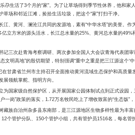
乐尕生活了3个月的“家”。为了让草场得到季节性休养，他和家
护草场和邻近江滩，捡拾生活垃圾，把这个“家”打扫干净。
、黄河、澜沧江共同的发源地，素有“中华水塔”的美誉。作
多亿立方米的源头活水，长江总水量的25%、黄河总水量的49%
记三次赴青海考察调研、两次参加全国人大会议青海代表团审
态文明高地”的殷切期望，特别强调“重中之重是把三江源这个‘中
在甘肃省兰州市主持召开全面推动黄河流域生态保护和高质量
发展领航掌舵、指明方向。
为国家级自然保护区，从开展国家公园体制试点到正式设园，
户一岗”政策的落实，1.72万名牧民吃上了增收致富的“生态饭
族自治州杂多县东南部，是三江源地区生物多样性最为丰富的地
12个管护分队、150个管护小组，共有管护员1516名，每名管