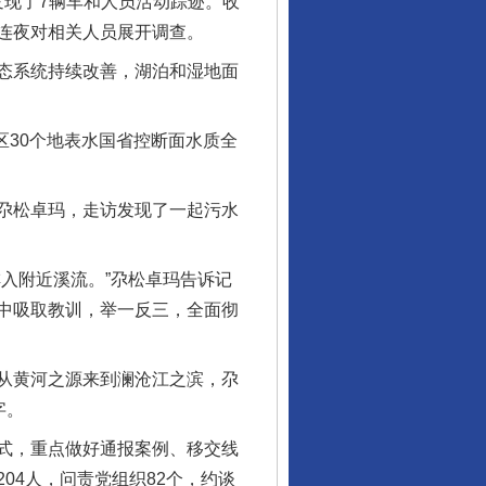
发现了7辆车和人员活动踪迹。收
连夜对相关人员展开调查。
态系统持续改善，湖泊和湿地面
30个地表水国省控断面水质全
尕松卓玛，走访发现了一起污水
入附近溪流。”尕松卓玛告诉记
中吸取教训，举一反三，全面彻
从黄河之源来到澜沧江之滨，尕
字。
式，重点做好通报案例、移交线
04人，问责党组织82个，约谈