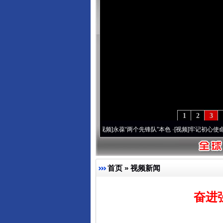
1
2
3
年 深刻改变雪域高原..
·[视频]
永葆“两个先锋队”本色
·[视频]
牢记初心使命 奋进复兴征
首页
»
视频新闻
奋进