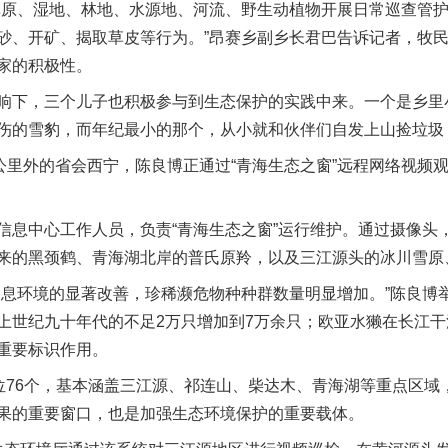
原、湿地、林地、水源地、河流、野生动植物开展日常巡查管护
砂、开矿、揭取草皮等行为。”昂赛乡副乡长君巴告诉记者，牧
家的积极性。
下，三个儿子也积极参与到生态保护的实践中来。一个是乡里
伤的雪豹，而年纪最小的那个，从小就和伙伴们自发上山捡垃圾，
里外的省会西宁，陈良博正通过“青海生态之窗”远程网络视频
中心工作人员，负责“青海生态之窗”运行维护。通过摄像头
来的黑颈鹤、青海湖北岸的普氏原羚，以及三江源头的冰川雪原
环境的显著改善，珍稀濒危物种种群数量明显增加。”陈良博举例
上世纪九十年代的不足2万只增加到7万余只；欧亚水獭在长江
重要标识作用。
76个，基本涵盖三江源、祁连山、柴达木、青海湖等重点区域
果的重要窗口，也是加强生态环境保护的重要载体。