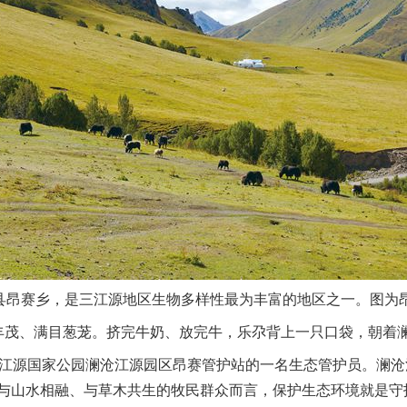
县昂赛乡，是三江源地区生物多样性最为丰富的地区之一。图为昂
茂、满目葱茏。挤完牛奶、放完牛，乐尕背上一只口袋，朝着
江源国家公园澜沧江源园区昂赛管护站的一名生态管护员。澜沧
与山水相融、与草木共生的牧民群众而言，保护生态环境就是守